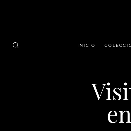
Ir
directamente
al
contenido
BUSCAR
INICIO
COLECCI
Vis
en