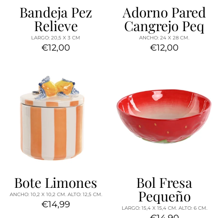
Bandeja Pez
Adorno Pared
Relieve
Cangrejo Peq
LARGO: 20,5 X 3 CM
ANCHO: 24 X 28 CM.
€12,00
€12,00
Bote Limones
Bol Fresa
Pequeño
ANCHO: 10,2 X 10,2 CM. ALTO: 12,5 CM.
€14,99
LARGO: 15,4 X 15,4 CM. ALTO: 6 CM.
€14,90