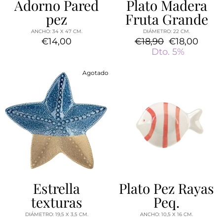
Adorno Pared
Plato Madera
pez
Fruta Grande
ANCHO: 34 X 47 CM.
DIÁMETRO: 22 CM.
€14,00
Precio
€18,90
Precio
€18,00
habitual
Dto. 5%
de
oferta
Agotado
Estrella
Plato Pez Rayas
texturas
Peq.
DIÁMETRO: 19,5 X 3,5 CM.
ANCHO: 10,5 X 16 CM.