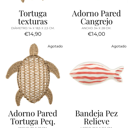
Tortuga
Adorno Pared
texturas
Cangrejo
DIÁMETRO: 14 X 18,5 X 2,5 CM.
ANCHO: 34 X 28 CM.
€14,90
€14,00
Agotado
Agotado
Adorno Pared
Bandeja Pez
Tortuga Peq.
Relieve
ANCHO: 30 X 28 CM.
LARGO: 26,5 X 11,5 CM.