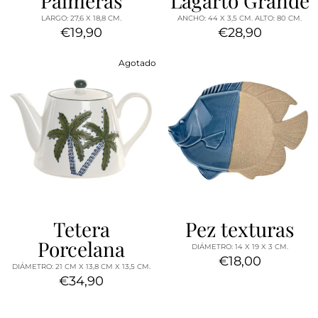
Palmeras
Lagarto Grande
LARGO: 27,6 X 18,8 CM.
ANCHO: 44 X 3,5 CM. ALTO: 80 CM.
€19,90
€28,90
Agotado
Tetera
Pez texturas
Porcelana
DIÁMETRO: 14 X 19 X 3 CM.
€18,00
DIÁMETRO: 21 CM X 13,8 CM X 13,5 CM.
€34,90