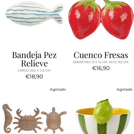
Bandeja Pez
Cuenco Fresas
Relieve
DIÁMETRO: 13 X 14 CM. ALTO: 9,5 CM.
€16,90
LARGO: 26,5 X 11,5 CM.
€18,90
Agotado
Agotado