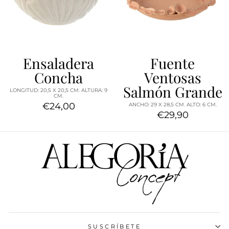
Ensaladera
Fuente
Concha
Ventosas
Salmón Grande
LONGITUD: 20,5 X 20,5 CM. ALTURA: 9
CM.
€24,00
ANCHO: 29 X 28,5 CM. ALTO: 6 CM.
€29,90
SUSCRÍBETE