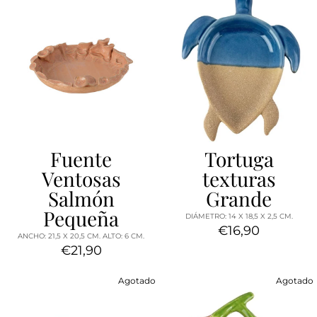
Fuente
Tortuga
Ventosas
texturas
Salmón
Grande
Pequeña
DIÁMETRO: 14 X 18,5 X 2,5 CM.
€16,90
ANCHO: 21,5 X 20,5 CM. ALTO: 6 CM.
€21,90
Agotado
Agotado