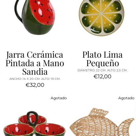
Jarra Cerámica
Plato Lima
Pintada a Mano
Pequeño
Sandia
DIÁMETRO: 22 CM. ALTO: 2,5 CM.
€12,00
ANCHO: 14 X 20 CM. ALTO: 19 CM.
€32,00
Agotado
Agotado