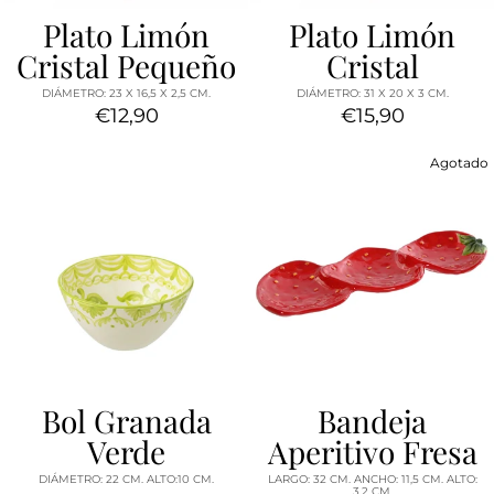
Plato Limón
Plato Limón
Cristal Pequeño
Cristal
DIÁMETRO: 23 X 16,5 X 2,5 CM.
DIÁMETRO: 31 X 20 X 3 CM.
€12,90
€15,90
Agotado
Bol Granada
Bandeja
Verde
Aperitivo Fresa
DIÁMETRO: 22 CM. ALTO:10 CM.
LARGO: 32 CM. ANCHO: 11,5 CM. ALTO:
3,2 CM.