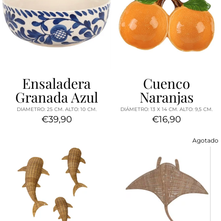
Ensaladera
Cuenco
Granada Azul
Naranjas
DIAMETRO: 25 CM. ALTO: 10 CM.
DIÁMETRO: 13 X 14 CM. ALTO: 9,5 CM.
€39,90
€16,90
Agotado