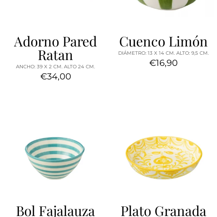
Adorno Pared
Cuenco Limón
Ratan
DIÁMETRO: 13 X 14 CM. ALTO: 9,5 CM.
€16,90
ANCHO: 39 X 2 CM. ALTO 24 CM.
€34,00
Bol Fajalauza
Plato Granada