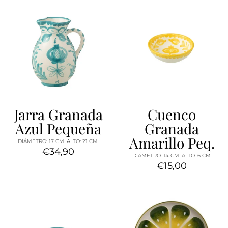
Jarra Granada
Cuenco
Azul Pequeña
Granada
Amarillo Peq.
DIÁMETRO: 17 CM. ALTO: 21 CM.
€34,90
DIÁMETRO: 14 CM. ALTO: 6 CM.
€15,00