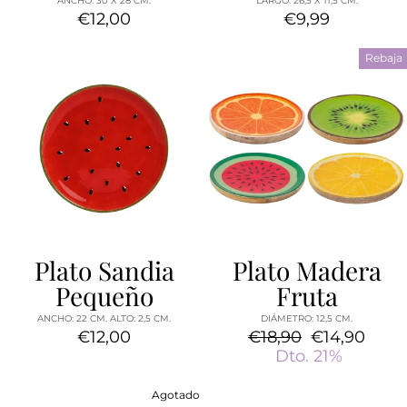
€12,00
€9,99
Rebaja
Plato Sandia
Plato Madera
Pequeño
Fruta
ANCHO: 22 CM. ALTO: 2,5 CM.
DIÁMETRO: 12,5 CM.
€12,00
Precio
€18,90
Precio
€14,90
habitual
Dto. 21%
de
oferta
Agotado