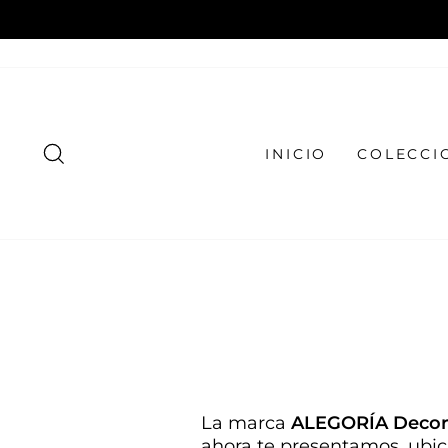
Ir
directamente
al
contenido
BUSCAR
INICIO
COLECCI
La marca
ALEGORÍA Decor
ahora te presentamos, ubica