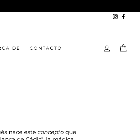
Instagra
Face
INGRESA
CAR
RCA DE
CONTACTO
ués nace este
concepto
que
blanca de Cádiz", la mágica