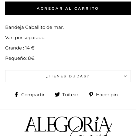
AGREGAR AL CARRITO
Bandeja Caballito de mar.
Van por separado.
Grande : 14 €
Pequeño: 8€
¿TIENES DUDAS?
Compartir
Tuitear
Pinea
Compartir
Tuitear
Hacer pin
en
en
en
Facebook
Twitter
Pinte