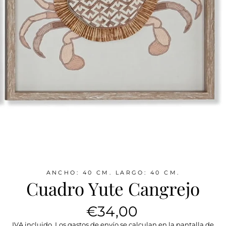
ANCHO: 40 CM. LARGO: 40 CM.
Cuadro Yute Cangrejo
Precio
€34,00
habitual
IVA incluido. Los
gastos de envío
se calculan en la pantalla de