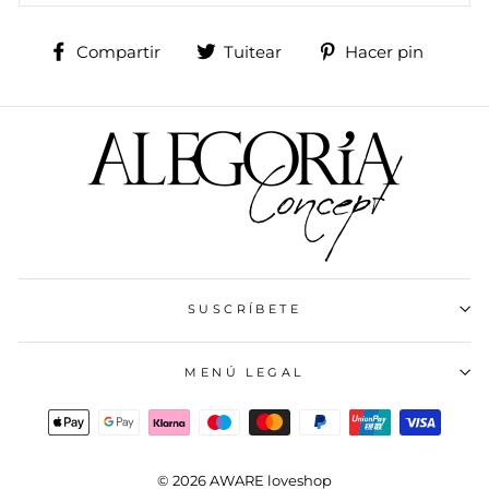
Compartir
Tuitear
Pinea
Compartir
Tuitear
Hacer pin
en
en
en
Facebook
Twitter
Pinte
SUSCRÍBETE
MENÚ LEGAL
© 2026 AWARE loveshop