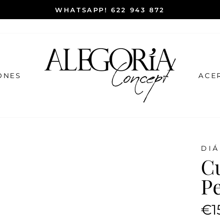
WHATSAPP! 622 943 872
ONES
ACE
DIÁ
C
Pe
Prec
€1
habi