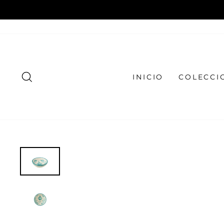
Ir
directamente
al
contenido
BUSCAR
INICIO
COLECCI