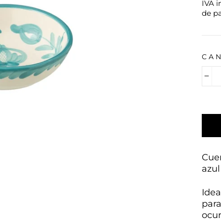
IVA i
de p
CA
−
Cuen
azul
Idea
para
ocur