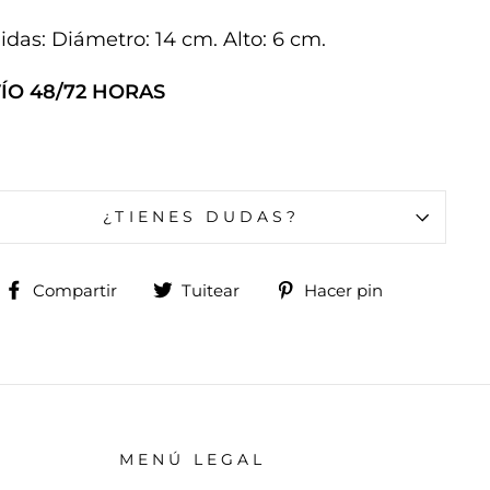
idas:
Diámetro: 14 cm. Alto: 6 cm.
ÍO 48/72 HORAS
¿TIENES DUDAS?
Compartir
Tuitear
Pinear
Compartir
Tuitear
Hacer pin
en
en
en
Facebook
Twitter
Pinterest
MENÚ LEGAL