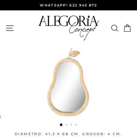
Ir
WHATSAPP! 622 943 872
directamente
al
contenido
NAVEGACIÓN
BUSC
C
DIÁMETRO: 41,5 X 68 CM. GROSOR: 4 CM.