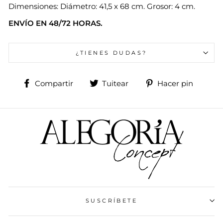
Dimensiones: Diámetro: 41,5 x 68 cm. Grosor: 4 cm.
ENVÍO EN 48/72 HORAS.
¿TIENES DUDAS?
Compartir
Tuitear
Pinea
Compartir
Tuitear
Hacer pin
en
en
en
Facebook
Twitter
Pinte
SUSCRÍBETE