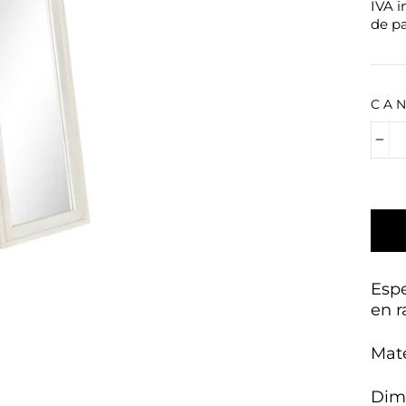
IVA i
de p
CA
−
Esp
en r
Mate
Dime