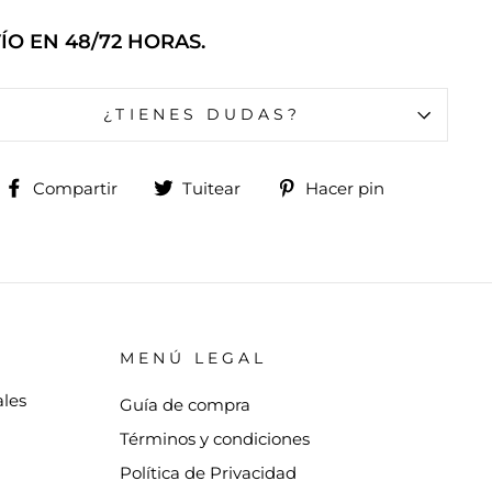
ÍO EN 48/72 HORAS.
¿TIENES DUDAS?
Compartir
Tuitear
Pinear
Compartir
Tuitear
Hacer pin
en
en
en
Facebook
Twitter
Pinterest
MENÚ LEGAL
ales
Guía de compra
Términos y condiciones
Política de Privacidad