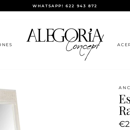
WHATSAPP! 622 943 872
ONES
ACE
ANC
E
R
Prec
€2
habi