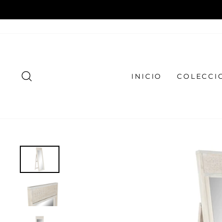
Ir
directamente
al
contenido
BUSCAR
INICIO
COLECCI