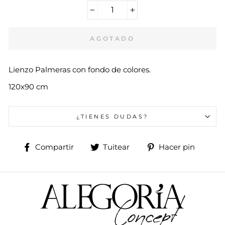
−
+
AGOTADO
Lienzo Palmeras con fondo de colores.
120x90 cm
¿TIENES DUDAS?
Compartir
Tuitear
Pinea
Compartir
Tuitear
Hacer pin
en
en
en
Facebook
Twitter
Pinte