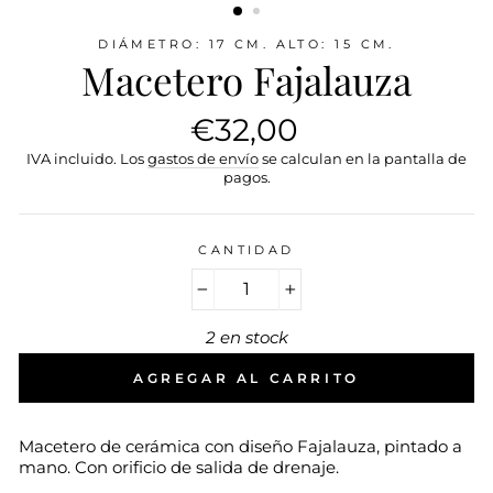
DIÁMETRO: 17 CM. ALTO: 15 CM.
Macetero Fajalauza
Precio
€32,00
habitual
IVA incluido. Los
gastos de envío
se calculan en la pantalla de
pagos.
CANTIDAD
−
+
2 en stock
AGREGAR AL CARRITO
Macetero de cerámica con diseño Fajalauza, pintado a
mano. Con orificio de salida de drenaje.