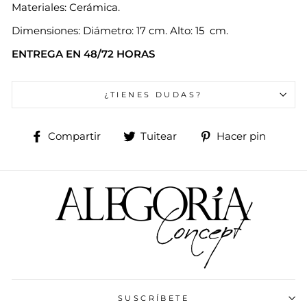
Materiales: Cerámica.
Dimensiones: Diámetro: 17 cm. Alto: 15 cm.
ENTREGA EN 48/72 HORAS
¿TIENES DUDAS?
Compartir
Tuitear
Pinea
Compartir
Tuitear
Hacer pin
en
en
en
Facebook
Twitter
Pinte
SUSCRÍBETE