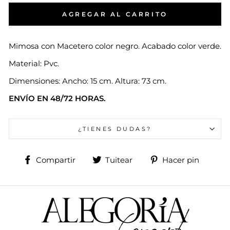
AGREGAR AL CARRITO
Mimosa con Macetero color negro. Acabado color verde.
Material: Pvc.
Dimensiones: Ancho: 15 cm. Altura: 73 cm.
ENVÍO EN 48/72 HORAS.
¿TIENES DUDAS?
Compartir
Tuitear
Pinea
Compartir
Tuitear
Hacer pin
en
en
en
Facebook
Twitter
Pinte