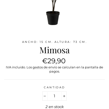
ANCHO: 15 CM. ALTURA: 73 CM.
Mimosa
Precio
€29,90
habitual
IVA incluido. Los
gastos de envío
se calculan en la pantalla de
pagos.
CANTIDAD
−
+
2 en stock