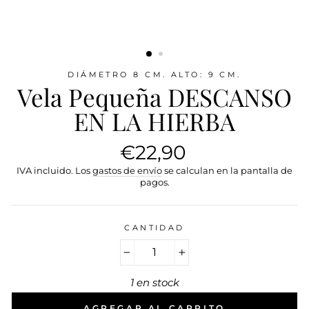
DIÁMETRO 8 CM. ALTO: 9 CM.
Vela Pequeña DESCANSO
EN LA HIERBA
Precio
€22,90
habitual
IVA incluido. Los
gastos de envío
se calculan en la pantalla de
pagos.
CANTIDAD
−
+
1 en stock
AGREGAR AL CARRITO