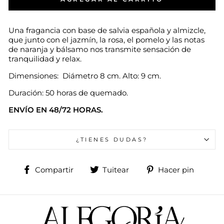
Una fragancia con base de salvia española y almizcle,
que junto con el jazmín, la rosa, el pomelo y las notas
de naranja y bálsamo nos transmite sensación de
tranquilidad y relax.
Dimensiones:
Diámetro 8 cm. Alto: 9 cm.
Duración: 50 horas de quemado.
ENVÍO EN 48/72 HORAS.
¿TIENES DUDAS?
Compartir
Tuitear
Pinea
Compartir
Tuitear
Hacer pin
en
en
en
Facebook
Twitter
Pinte